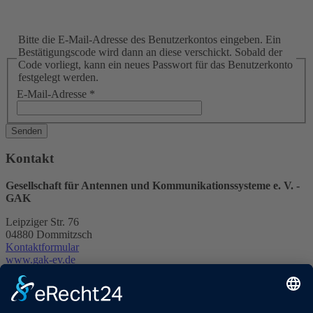
Bitte die E-Mail-Adresse des Benutzerkontos eingeben. Ein
Bestätigungscode wird dann an diese verschickt. Sobald der
Code vorliegt, kann ein neues Passwort für das Benutzerkonto
festgelegt werden.
E-Mail-Adresse
*
Senden
Kontakt
Gesellschaft für Antennen und Kommunikationssysteme e. V. -
GAK
Leipziger Str. 76
04880 Dommitzsch
Kontaktformular
www.gak-ev.de
Falls Sie Mitglied werden möchten, stellen wir Ihnen hier die
folgenden Dokumente als PDF zur Verfügung: