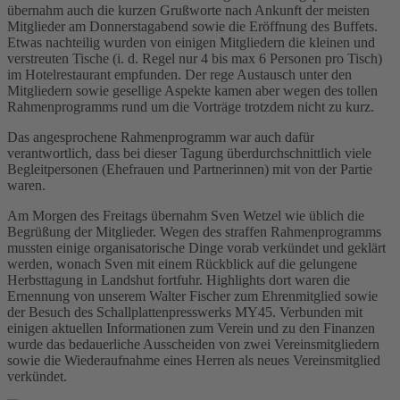
übernahm auch die kurzen Grußworte nach Ankunft der meisten
Mitglieder am Donnerstagabend sowie die Eröffnung des Buffets.
Etwas nachteilig wurden von einigen Mitgliedern die kleinen und
verstreuten Tische (i. d. Regel nur 4 bis max 6 Personen pro Tisch)
im Hotelrestaurant empfunden. Der rege Austausch unter den
Mitgliedern sowie gesellige Aspekte kamen aber wegen des tollen
Rahmenprogramms rund um die Vorträge trotzdem nicht zu kurz.
Das angesprochene Rahmenprogramm war auch dafür
verantwortlich, dass bei dieser Tagung überdurchschnittlich viele
Begleitpersonen (Ehefrauen und Partnerinnen) mit von der Partie
waren.
Am Morgen des Freitags übernahm Sven Wetzel wie üblich die
Begrüßung der Mitglieder. Wegen des straffen Rahmenprogramms
mussten einige organisatorische Dinge vorab verkündet und geklärt
werden, wonach Sven mit einem Rückblick auf die gelungene
Herbsttagung in Landshut fortfuhr. Highlights dort waren die
Ernennung von unserem Walter Fischer zum Ehrenmitglied sowie
der Besuch des Schallplattenpresswerks MY45. Verbunden mit
einigen aktuellen Informationen zum Verein und zu den Finanzen
wurde das bedauerliche Ausscheiden von zwei Vereinsmitgliedern
sowie die Wiederaufnahme eines Herren als neues Vereinsmitglied
verkündet.