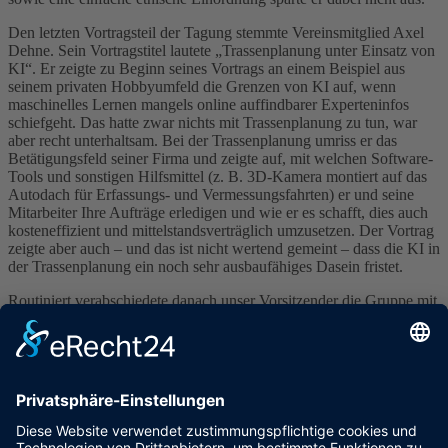
Den letzten Vortragsteil der Tagung stemmte Vereinsmitglied Axel
Dehne. Sein Vortragstitel lautete „Trassenplanung unter Einsatz von
KI“. Er zeigte zu Beginn seines Vortrags an einem Beispiel aus
seinem privaten Hobbyumfeld die Grenzen von KI auf, wenn
maschinelles Lernen mangels online auffindbarer Experteninfos
schiefgeht. Das hatte zwar nichts mit Trassenplanung zu tun, war
aber recht unterhaltsam. Bei der Trassenplanung umriss er das
Betätigungsfeld seiner Firma und zeigte auf, mit welchen Software-
Tools und sonstigen Hilfsmittel (z. B. 3D-Kamera montiert auf das
Autodach für Erfassungs- und Vermessungsfahrten) er und seine
Mitarbeiter Ihre Aufträge erledigen und wie er es schafft, dies auch
kosteneffizient und mittelstandsverträglich umzusetzen. Der Vortrag
zeigte aber auch – und das ist nicht wertend gemeint – dass die KI in
der Trassenplanung ein noch sehr ausbaufähiges Dasein fristet.
Routiniert verabschiedete danach unser Vorsitzender die Gruppe mit
einem Hinweis auf die nächste Tagung im Herbst.
Es war unter dem Strich eine Tagung, die speziell wegen der
Exkursion am Freitag und dem Galaabend, sicher allen Anwesenden
noch lange in bester Erinnerung bleiben wird.
Kontakt