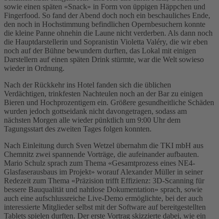
sowie einen späten «Snack» in Form von üppigen Häppchen und
Fingerfood. So fand der Abend doch noch ein beschauliches Ende,
den noch in Hochstimmung befindlichen Opernbesuchern konnte
die kleine Panne ohnehin die Laune nicht verderben. Als dann noch
die Hauptdarstellerin und Sopranistin Violetta Valéry, die wir eben
noch auf der Bühne bewundern durften, das Lokal mit einigen
Darstellern auf einen späten Drink stürmte, war die Welt sowieso
wieder in Ordnung.
Nach der Rückkehr ins Hotel fanden sich die üblichen
Verdächtigen, trinkfesten Nachteulen noch an der Bar zu einigen
Bieren und Hochprozentigem ein. Größere gesundheitliche Schäden
wurden jedoch gottseidank nicht davongetragen, sodass am
nächsten Morgen alle wieder pünktlich um 9:00 Uhr dem
Tagungsstart des zweiten Tages folgen konnten.
Nach Einleitung durch Sven Wetzel übernahm die TKI mbH aus
Chemnitz zwei spannende Vorträge, die aufeinander aufbauten.
Mario Schulz sprach zum Thema «Gesamtprozess eines NE4-
Glasfaserausbaus im Projekt» worauf Alexander Müller in seiner
Redezeit zum Thema «Präzision trifft Effizienz: 3D-Scanning für
bessere Bauqualität und nahtlose Dokumentation» sprach, sowie
auch eine aufschlussreiche Live-Demo ermöglichte, bei der auch
interessierte Mitglieder selbst mit der Software auf bereitgestellten
Tablets spielen durften. Der erste Vortrag skizzierte dabei, wie ein