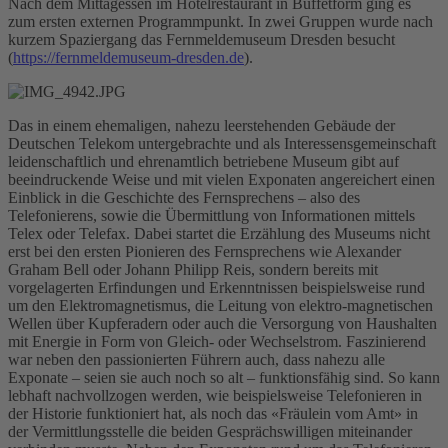
Nach dem Mittagessen im Hotelrestaurant in Buffetform ging es
zum ersten externen Programmpunkt. In zwei Gruppen wurde nach
kurzem Spaziergang das Fernmeldemuseum Dresden besucht
(
https://fernmeldemuseum-dresden.de
).
Das in einem ehemaligen, nahezu leerstehenden Gebäude der
Deutschen Telekom untergebrachte und als Interessensgemeinschaft
leidenschaftlich und ehrenamtlich betriebene Museum gibt auf
beeindruckende Weise und mit vielen Exponaten angereichert einen
Einblick in die Geschichte des Fernsprechens – also des
Telefonierens, sowie die Übermittlung von Informationen mittels
Telex oder Telefax. Dabei startet die Erzählung des Museums nicht
erst bei den ersten Pionieren des Fernsprechens wie Alexander
Graham Bell oder Johann Philipp Reis, sondern bereits mit
vorgelagerten Erfindungen und Erkenntnissen beispielsweise rund
um den Elektromagnetismus, die Leitung von elektro-magnetischen
Wellen über Kupferadern oder auch die Versorgung von Haushalten
mit Energie in Form von Gleich- oder Wechselstrom. Faszinierend
war neben den passionierten Führern auch, dass nahezu alle
Exponate – seien sie auch noch so alt – funktionsfähig sind. So kann
lebhaft nachvollzogen werden, wie beispielsweise Telefonieren in
der Historie funktioniert hat, als noch das «Fräulein vom Amt» in
der Vermittlungsstelle die beiden Gesprächswilligen miteinander