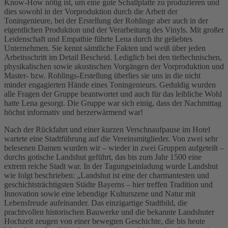
Know-How nötig ist, um eine gute Schallplatte zu produzieren und
dies sowohl in der Vorproduktion durch die Arbeit der
Toningenieure, bei der Erstellung der Rohlinge aber auch in der
eigentlichen Produktion und der Verarbeitung des Vinyls. Mit großer
Leidenschaft und Empathie führte Lena durch ihr geliebtes
Unternehmen. Sie kennt sämtliche Fakten und weiß über jeden
Arbeitsschritt im Detail Bescheid. Lediglich bei den tieftechnischen,
physikalischen sowie akustischen Vorgängen der Vorproduktion und
Master- bzw. Rohlings-Erstellung überlies sie uns in die nicht
minder engagierten Hände eines Toningenieurs. Geduldig wurden
alle Fragen der Gruppe beantwortet und auch für das leibliche Wohl
hatte Lena gesorgt. Die Gruppe war sich einig, dass der Nachmittag
höchst informativ und herzerwärmend war!
Nach der Rückfahrt und einer kurzen Verschnaufpause im Hotel
wartete eine Stadtführung auf die Vereinsmitglieder. Von zwei sehr
belesenen Damen wurden wir – wieder in zwei Gruppen aufgeteilt –
durchs gotische Landshut geführt, das bis zum Jahr 1500 eine
extrem reiche Stadt war. In der Tagungseinladung wurde Landshut
wie folgt beschrieben: „Landshut ist eine der charmantesten und
geschichtsträchtigsten Städte Bayerns – hier treffen Tradition und
Innovation sowie eine lebendige Kulturszene und Natur mit
Lebensfreude aufeinander. Das einzigartige Stadtbild, die
prachtvollen historischen Bauwerke und die bekannte Landshuter
Hochzeit zeugen von einer bewegten Geschichte, die bis heute