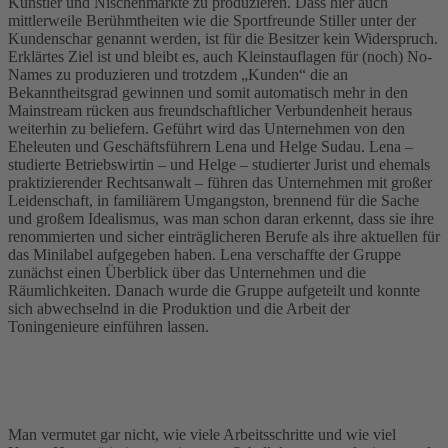
Künstler und Nischenmärkte zu produzieren. Dass hier auch
mittlerweile Berühmtheiten wie die Sportfreunde Stiller unter der
Kundenschar genannt werden, ist für die Besitzer kein Widerspruch.
Erklärtes Ziel ist und bleibt es, auch Kleinstauflagen für (noch) No-
Names zu produzieren und trotzdem „Kunden“ die an
Bekanntheitsgrad gewinnen und somit automatisch mehr in den
Mainstream rücken aus freundschaftlicher Verbundenheit heraus
weiterhin zu beliefern. Geführt wird das Unternehmen von den
Eheleuten und Geschäftsführern Lena und Helge Sudau. Lena –
studierte Betriebswirtin – und Helge – studierter Jurist und ehemals
praktizierender Rechtsanwalt – führen das Unternehmen mit großer
Leidenschaft, in familiärem Umgangston, brennend für die Sache
und großem Idealismus, was man schon daran erkennt, dass sie ihre
renommierten und sicher einträglicheren Berufe als ihre aktuellen für
das Minilabel aufgegeben haben. Lena verschaffte der Gruppe
zunächst einen Überblick über das Unternehmen und die
Räumlichkeiten. Danach wurde die Gruppe aufgeteilt und konnte
sich abwechselnd in die Produktion und die Arbeit der
Toningenieure einführen lassen.
Man vermutet gar nicht, wie viele Arbeitsschritte und wie viel