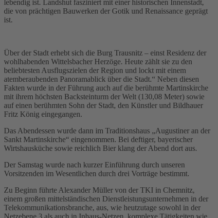
lebendig ist. Landshut fasziniert mit einer historischen Innenstadt,
die von prächtigen Bauwerken der Gotik und Renaissance geprägt
ist.
Über der Stadt erhebt sich die Burg Trausnitz – einst Residenz der
wohlhabenden Wittelsbacher Herzöge. Heute zählt sie zu den
beliebtesten Ausflugszielen der Region und lockt mit einem
atemberaubenden Panoramablick über die Stadt.“ Neben diesen
Fakten wurde in der Führung auch auf die berühmte Martinskirche
mit ihrem höchsten Backsteinturm der Welt (130,08 Meter) sowie
auf einen berühmten Sohn der Stadt, den Künstler und Bildhauer
Fritz König eingegangen.
Das Abendessen wurde dann im Traditionshaus „Augustiner an der
Sankt Martinskirche“ eingenommen. Bei deftiger, bayerischer
Wirtshausküche sowie reichlich Bier klang der Abend dort aus.
Der Samstag wurde nach kurzer Einführung durch unseren
Vorsitzenden im Wesentlichen durch drei Vorträge bestimmt.
Zu Beginn führte Alexander Müller von der TKI in Chemnitz,
einem großen mittelständischen Dienstleistungsunternehmen in der
Telekommunikationsbranche, aus, wie heutzutage sowohl in der
Netzebene 3 als auch in Inhaus-Netzen, komplexe Tätigkeiten wie