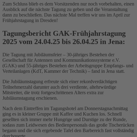
Zum Schluss blieb es dem Vorsitzenden nur noch vorbehalten, einen
Ausblick auf die nächste Tagung zu geben und die Veranstaltung
dann zu beschließen. Das nächste Mal treffen wir uns im April zur
Frühjahrstagung in Dresden!
Tagungsbericht GAK-Frühjahrstagung
2025 vom 24.04.25 bis 26.04.25 in Jena:
Die Tagung mit Jubiläumsfeier – 30-jähriges Bestehen der
Gesellschaft für Antennen und Kommunikationssysteme e.V.
(GAK) und 55-jähriges Bestehen der Arbeitsgruppe Empfangs- und
Verteilanlagen (KdT, Kammer der Technik) – fand in Jena statt.
Die Jubiläumstagung erfreute sich einer rekordverdächtigen
Teilnehmerzahl darunter auch drei verdiente, altehrwürdige
Mitstreiter, die trotz fortgeschrittenen Alters extra zur
Jubiläumstagung erschienen.
Nach dem Eintreffen im Tagungshotel am Donnerstagnachmittag
ging es in kleiner Gruppe mit Kaffee und Kuchen los. Schnell
gesellten sich immer mehr Hungrige und Durstige zu der Runde,
sodass zum Leidwesen des Bedienpersonals das große Tischerücken
begann und die sich ergebende Tafel den Barbereich fast vollständig
durchquerte.