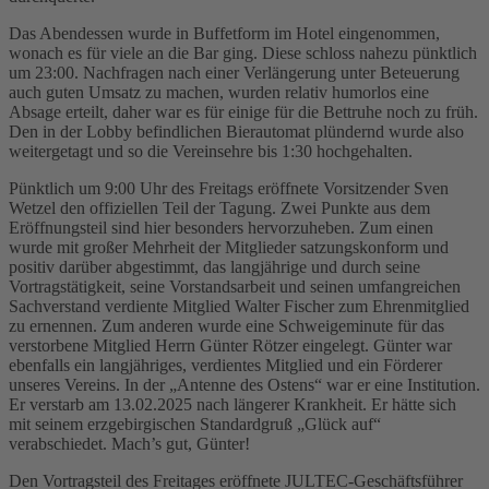
Das Abendessen wurde in Buffetform im Hotel eingenommen,
wonach es für viele an die Bar ging. Diese schloss nahezu pünktlich
um 23:00. Nachfragen nach einer Verlängerung unter Beteuerung
auch guten Umsatz zu machen, wurden relativ humorlos eine
Absage erteilt, daher war es für einige für die Bettruhe noch zu früh.
Den in der Lobby befindlichen Bierautomat plündernd wurde also
weitergetagt und so die Vereinsehre bis 1:30 hochgehalten.
Pünktlich um 9:00 Uhr des Freitags eröffnete Vorsitzender Sven
Wetzel den offiziellen Teil der Tagung. Zwei Punkte aus dem
Eröffnungsteil sind hier besonders hervorzuheben. Zum einen
wurde mit großer Mehrheit der Mitglieder satzungskonform und
positiv darüber abgestimmt, das langjährige und durch seine
Vortragstätigkeit, seine Vorstandsarbeit und seinen umfangreichen
Sachverstand verdiente Mitglied Walter Fischer zum Ehrenmitglied
zu ernennen. Zum anderen wurde eine Schweigeminute für das
verstorbene Mitglied Herrn Günter Rötzer eingelegt. Günter war
ebenfalls ein langjähriges, verdientes Mitglied und ein Förderer
unseres Vereins. In der „Antenne des Ostens“ war er eine Institution.
Er verstarb am 13.02.2025 nach längerer Krankheit. Er hätte sich
mit seinem erzgebirgischen Standardgruß „Glück auf“
verabschiedet. Mach’s gut, Günter!
Den Vortragsteil des Freitages eröffnete JULTEC-Geschäftsführer