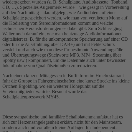
wiedergegeben wurden (z. B. Schallplatte, Audiokassette, Tonband,
CD, …). Spezielles Augenmerk wurde – wie gesagt in Vorbereitung
auf den Nachmittag – daraufgelegt, wie Audiodaten auf einer
Schallplatte gespeichert werden, wie man von veraltetem Mono auf
die Kodierung von Stereoinformationen kommt und welche
technischen Herausforderungen es dabei gibt. Zum Schluss ging
Walter noch darauf ein, wie man heutzutage Audioinformationen
digitalisiert (z. B. für die unkomprimierte Speicherung auf einer CD
oder für die Ausstrahlung über DAB+) und mit Fehlerschutz
versieht und auch wie man diese für bestimmte Anwendungsfälle
und Übertragungswege (Stichworte MP3, MP4, Streaming über
Spotify usw.) komprimiert, um die Datenrate auch unter bewusster
Inkaufnahme von Qualitätseinbußen zu reduzieren.
Nach einem kurzen Mittagessen in Buffetform im Hotelrestaurant
fuhr die Gruppe in Fahrgemeinschaften eine kurze Strecke ins kleine
Örtchen Ergolding, wo ein weiterer Höhepunkt auf die
Vereinsmitglieder wartete. Besucht wurde das
Schallplattenpresswerk MY45.
Diese sympathische und familiäre Schallplattenmanufaktur hat es
sich zur Herzensangelegenheit erklärt, nicht für den Mainstream,
sondern auch und vor allem kleine Auflagen für Independent-