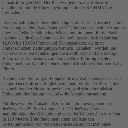
damals traurigen Welt. Der Plan war jedoch, nur Rohstoffe
anzuliefern und die Flugzeuge komplett in der REIHMAG zu
produzieren.
Leidenschaftliche, ehrenamtlich tätige Guides des „Geschichts- und
Forschungsvereins Walpersberg e.V.“ führten über mehrere Stunden
über das Gelände. Mit tiefem Wissen und brennend für die Sache
machten sie die Geschichte des Walperberges realistisch spürbar.
12.000 bis 15.000 Fremd- und Zwangsarbeiter, die unter
unmenschlichen Bedingungen förmlich „gehalten“ wurden und
nach realistischen Schätzungen etwa 2000 Tote sind die traurige
Bilanz eines Wahnsinns, von dem die Nazi-Führung dachte, er
könne noch zur Wende in einem eigentlich schon verlorenen Krieg
führen.
Nachdem die Führung im Freigelände des Walpersberges sehr viel
länger dauerte als ursprünglich vereinbart, wurde der Besuch des
dazugehörenden Museums gestrichen, weil schon der nächste
Höhepunkt der Tagung anstand – die Abendveranstaltung.
Für diese war ein Galaabend zum Jubiläum im so genannten
JenTower im 29. Stock organisiert. Der JenTower ist ein
stadtbildprägendes Gebäude und eines der Wahrzeichen von Jena.
In 120 Metern Höhe findet man einen großzügigen
Restaurantbereich vor, vom Außenbereich aus hat man einen