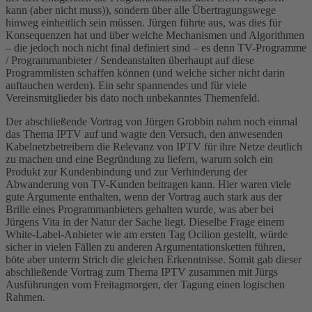
kann (aber nicht muss)), sondern über alle Übertragungswege
hinweg einheitlich sein müssen. Jürgen führte aus, was dies für
Konsequenzen hat und über welche Mechanismen und Algorithmen
– die jedoch noch nicht final definiert sind – es denn TV-Programme
/ Programmanbieter / Sendeanstalten überhaupt auf diese
Programmlisten schaffen können (und welche sicher nicht darin
auftauchen werden). Ein sehr spannendes und für viele
Vereinsmitglieder bis dato noch unbekanntes Themenfeld.
Der abschließende Vortrag von Jürgen Grobbin nahm noch einmal
das Thema IPTV auf und wagte den Versuch, den anwesenden
Kabelnetzbetreibern die Relevanz von IPTV für ihre Netze deutlich
zu machen und eine Begründung zu liefern, warum solch ein
Produkt zur Kundenbindung und zur Verhinderung der
Abwanderung von TV-Kunden beitragen kann. Hier waren viele
gute Argumente enthalten, wenn der Vortrag auch stark aus der
Brille eines Programmanbieters gehalten wurde, was aber bei
Jürgens Vita in der Natur der Sache liegt. Dieselbe Frage einem
White-Label-Anbieter wie am ersten Tag Ocilion gestellt, würde
sicher in vielen Fällen zu anderen Argumentationsketten führen,
böte aber unterm Strich die gleichen Erkenntnisse. Somit gab dieser
abschließende Vortrag zum Thema IPTV zusammen mit Jürgs
Ausführungen vom Freitagmorgen, der Tagung einen logischen
Rahmen.