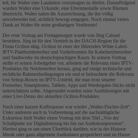
teil, für Walter eine Laudation vorzutragen zu dürfen. Darauffolgend
wurden Walter eine Urkunde, eine Ehrenmedaille sowie Blumen
überreicht. Walter nahm die Auszeichnung, die ihn völlig
unvorbereitet traf, sichtlich bewegt entgegen. Noch einmal vielen
Dank an Walter für seine großartigen Verdienste!
Der erste Vortrag am Freitagmorgen wurde von Jürg Calouri
bestritten. Jürg ist für den Vertrieb in der DACH-Region für die
Firma Ocilion tätig. Ocilion ist einer der führenden White-Label-
IPTV-Plattformbetreiber und Vorlieferanten für Kabelnetzbetreiber
und Stadtwerke im deutschsprachigen Raum. In seinem Vortrag
stellte er seinen Arbeitgeber vor, arbeitete die Relevanz eines IPTV-
Produktes für Netzbetreiber heraus, ging auf einige technische und
rechtliche Rahmenbedingungen ein und er beleuchtete die Relevanz
von Settop-Boxen im IPTV-Umfeld, die man trotz smarter
Fernseher, Smartphones, Tablets, Apps und Wiedergabe-Sticks nicht
unterschätzen sollte. Abgerundet wurden seine Ausführungen mit
einer Live-Demo des aktuellen Ocilion-Produktes.
Nach einer kurzen Kaffeepause war wieder „Walter-Fischer-Zeit“.
Unter anderem auch in Vorbereitung auf die nachmittägliche
Exkursion hielt Walter einen Vortrag mit dem Titel „Von der
Schallplatte zur Digitalisierung bis hin zur Audiokompression“.
Hierbei ging es um einen Überblick darüber, wie in der Historie
Musik oder ganz allgemein Audiodaten gespeichert und zu Hause