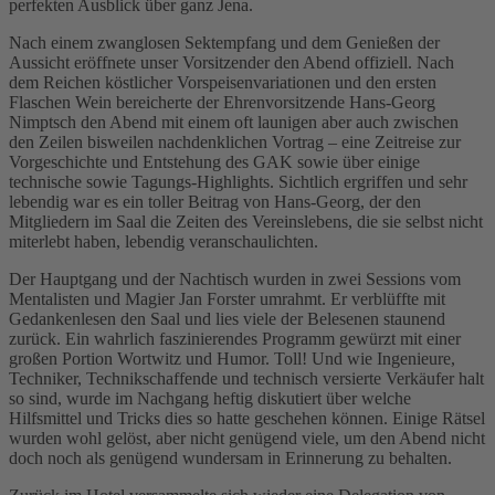
perfekten Ausblick über ganz Jena.
Nach einem zwanglosen Sektempfang und dem Genießen der
Aussicht eröffnete unser Vorsitzender den Abend offiziell. Nach
dem Reichen köstlicher Vorspeisenvariationen und den ersten
Flaschen Wein bereicherte der Ehrenvorsitzende Hans-Georg
Nimptsch den Abend mit einem oft launigen aber auch zwischen
den Zeilen bisweilen nachdenklichen Vortrag – eine Zeitreise zur
Vorgeschichte und Entstehung des GAK sowie über einige
technische sowie Tagungs-Highlights. Sichtlich ergriffen und sehr
lebendig war es ein toller Beitrag von Hans-Georg, der den
Mitgliedern im Saal die Zeiten des Vereinslebens, die sie selbst nicht
miterlebt haben, lebendig veranschaulichten.
Der Hauptgang und der Nachtisch wurden in zwei Sessions vom
Mentalisten und Magier Jan Forster umrahmt. Er verblüffte mit
Gedankenlesen den Saal und lies viele der Belesenen staunend
zurück. Ein wahrlich faszinierendes Programm gewürzt mit einer
großen Portion Wortwitz und Humor. Toll! Und wie Ingenieure,
Techniker, Technikschaffende und technisch versierte Verkäufer halt
so sind, wurde im Nachgang heftig diskutiert über welche
Hilfsmittel und Tricks dies so hatte geschehen können. Einige Rätsel
wurden wohl gelöst, aber nicht genügend viele, um den Abend nicht
doch noch als genügend wundersam in Erinnerung zu behalten.