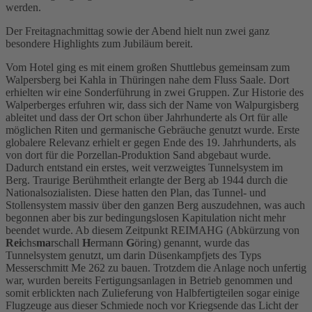
werden.
Der Freitagnachmittag sowie der Abend hielt nun zwei ganz
besondere Highlights zum Jubiläum bereit.
Vom Hotel ging es mit einem großen Shuttlebus gemeinsam zum
Walpersberg bei Kahla in Thüringen nahe dem Fluss Saale. Dort
erhielten wir eine Sonderführung in zwei Gruppen. Zur Historie des
Walperberges erfuhren wir, dass sich der Name von Walpurgisberg
ableitet und dass der Ort schon über Jahrhunderte als Ort für alle
möglichen Riten und germanische Gebräuche genutzt wurde. Erste
globalere Relevanz erhielt er gegen Ende des 19. Jahrhunderts, als
von dort für die Porzellan-Produktion Sand abgebaut wurde.
Dadurch entstand ein erstes, weit verzweigtes Tunnelsystem im
Berg. Traurige Berühmtheit erlangte der Berg ab 1944 durch die
Nationalsozialisten. Diese hatten den Plan, das Tunnel- und
Stollensystem massiv über den ganzen Berg auszudehnen, was auch
begonnen aber bis zur bedingungslosen Kapitulation nicht mehr
beendet wurde. Ab diesem Zeitpunkt REIMAHG (Abkürzung von
Rei
chs
ma
rschall
H
ermann
G
öring) genannt, wurde das
Tunnelsystem genutzt, um darin Düsenkampfjets des Typs
Messerschmitt Me 262 zu bauen. Trotzdem die Anlage noch unfertig
war, wurden bereits Fertigungsanlagen in Betrieb genommen und
somit erblickten nach Zulieferung von Halbfertigteilen sogar einige
Flugzeuge aus dieser Schmiede noch vor Kriegsende das Licht der