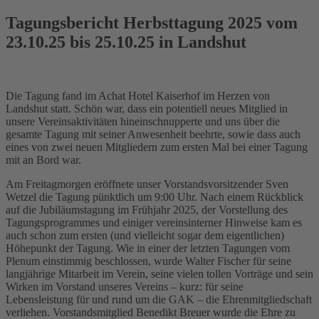
Tagungsbericht Herbsttagung 2025 vom
23.10.25 bis 25.10.25 in Landshut
Die Tagung fand im Achat Hotel Kaiserhof im Herzen von
Landshut statt. Schön war, dass ein potentiell neues Mitglied in
unsere Vereinsaktivitäten hineinschnupperte und uns über die
gesamte Tagung mit seiner Anwesenheit beehrte, sowie dass auch
eines von zwei neuen Mitgliedern zum ersten Mal bei einer Tagung
mit an Bord war.
Am Freitagmorgen eröffnete unser Vorstandsvorsitzender Sven
Wetzel die Tagung pünktlich um 9:00 Uhr. Nach einem Rückblick
auf die Jubiläumstagung im Frühjahr 2025, der Vorstellung des
Tagungsprogrammes und einiger vereinsinterner Hinweise kam es
auch schon zum ersten (und vielleicht sogar dem eigentlichen)
Höhepunkt der Tagung. Wie in einer der letzten Tagungen vom
Plenum einstimmig beschlossen, wurde Walter Fischer für seine
langjährige Mitarbeit im Verein, seine vielen tollen Vorträge und sein
Wirken im Vorstand unseres Vereins – kurz: für seine
Lebensleistung für und rund um die GAK – die Ehrenmitgliedschaft
verliehen. Vorstandsmitglied Benedikt Breuer wurde die Ehre zu