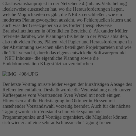
Glasfaserausbauprojekt in der Netzebene 4 (Inhaus-Verkabelung)
idealerweise auszusehen hat, wo die Herausforderungen liegen,
welche Möglichkeiten es gibt, die NE4 zu erschließen, wie ein
modernes Planungsvorgehen aussieht, wo Fehlerquellen lauern und
auch was der Gesetzgeber so alles fordert (beispielsweise
Brandschutzthemen in öffentlichen Bereichen). Alexander Müller
referierte darüber, wie Planungen bis heute in der Praxis ablaufen,
also mit vielen Fotos, Plänen, viel Papier und Herausforderungen in
der Abstimmung zwischen allen beteiligten Projektparteien und wie
die TKI versucht, durch das eigens entwickelte Softwareprodukt
«NET Inhouse» die eigentliche Planung sowie die
Enddokumentation KI-gestützt zu vereinfachen.
Der letzte Vortrag musste leider wegen der kurzfristigen Absage des
Referenten entfallen. Deshalb wurde die Veranstaltung nach kurzer
Kaffeepause vom Vorsitzenden Sven Wetzel mit noch einigen
Hinweisen auf die Herbsttagung im Oktober in Hessen mit
anstehender Vorstandswahl vorzeitig beendet. Auch für die nächste
Tagung wurden im Vorstand schon viele spannende
Programmpunkte und Vorträge organisiert, die Mitglieder können
sich wieder auf eine sehr aufschlussreiche Tagung freuen.