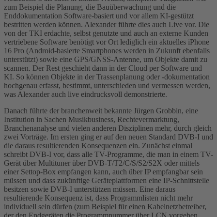
zum Beispiel die Planung, die Bauüberwachung und die
Enddokumentation Software-basiert und vor allem KI-gestützt
bestritten werden können. Alexander führte dies auch Live vor. Die
von der TKI erdachte, selbst genutzte und auch an externe Kunden
vertriebene Software benötigt vor Ort lediglich ein aktuelles iPhone
16 Pro (Android-basierte Smartphones werden in Zukunft ebenfalls
unterstützt) sowie eine GPS/GNSS-Antenne, um Objekte damit zu
scannen. Der Rest geschieht dann in der Cloud per Software und
KI. So können Objekte in der Trassenplanung oder -dokumentation
hochgenau erfasst, bestimmt, unterschieden und vermessen werden,
was Alexander auch live eindrucksvoll demonstrierte.
Danach führte der branchenweit bekannte Jürgen Grobbin, eine
Institution in Sachen Musikbusiness, Rechtevermarktung,
Branchenanalyse und vielen anderen Disziplinen mehr, durch gleich
zwei Vorträge. Im ersten ging er auf den neuen Standard DVB-I und
die daraus resultierenden Konsequenzen ein. Zunächst einmal
schreibt DVB-I vor, dass alle TV-Programme, die man in einem TV-
Gerät über Multituner über DVB-T/T2/C/S/S2/S2X oder mittels
einer Settop-Box empfangen kann, auch über IP empfangbar sein
müssen und dass zukünftige Geräteplattformen eine IP-Schnittstelle
besitzen sowie DVB-I unterstützen müssen. Eine daraus
resultierende Konsequenz ist, dass Programmlisten nicht mehr
individuell sein dürfen (zum Beispiel für einen Kabelnetzbetreiber,
der den Endgeräten die Programmnummer über LCN vorgeben