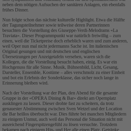
neben dem nötigen Aufsuchen der sanitären Anlagen, ein ebenfalls
frühes Dinner.
Nun folgte schon das nächste kulturelle Highlight. Etwa die Hälfte
der Tagungsteilnehmer sowie teilweise deren Partnerinnen
besuchten die Vorstellung des Giuseppe-Verdi-Melodrams «La
Traviata». Dieser Programmpunkt war natürlich freiwillig – zum
einen, weil die Ticketpreise doch erheblich waren und zum anderen,
weil Oper nun mal nicht jedermanns Sache ist. Im italienischen
Original gesungen und mit deutschen und englischen
Übersetzungen per Anzeigetafeln versehen, waren sich die
Kollegen, die die Vorstellung besucht haben, einig. Es war ein
Hochgenuss für alle Sinne. Musik, Bühnenbild, Licht, Gesang,
Darsteller, Ensemble, Kostüme – alles verschmolz zu einer Einheit
und bot ein Erlebnis der Sonderklasse, das sicher noch lange in
Erinnerung bleiben wird.
Nach der Vorstellung war der Plan, den Abend für die gesamte
Gruppe in der «OPERA Dining & Bar» direkt am Opernplatz
ausklingen zu lassen. Dieser drohte fast zu scheitern, da trotz
genauester Abstimmung zwischen Sven Wetzel und der Location
die Bar heillos überbucht war. Dies führte bei manchen Mitgliedern
zu einigem Unmut, auch weil das Personal die Situation nicht mit
ausreichend Fingerspitzengefühl zu lösen versuchte. Trotzdem
bekamen nach einigem Hin- und Her alle einen Platz, Getränke