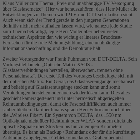
Klaus Müller zum Thema „Freie und unabhängige TV-Versorgung
über Glasfasernetze“. Hier war herauszuhören, dass Herr Müller alle
Entwicklungen zu Themen wie IPTV und OTT sehr kritisch sieht.
Auch wenn sich der Trend gerade in den jüngeren Generationen
definitiv nicht mehr aufhalten lassen wird, wie nahezu jede Studie
zum Thema bekräftigt, legte Herr Müller aber neben vielen
technischen Aspekten dar, wie wichtig er lineares Braodcast-
Fernsehen für die freie Meinungsbildung, eine unabhängige
Informationsbeschaffung und die Demokratie hält.
Zweiter Vortragender war Frank Fuhrmann von DCT-DELTA. Sein
Vortragstitel lautete „Optische Matrix XSOS -
Glasfaserverbindungen herstellen, überwachen, trennen ohne
Personaleinsatz“. Der erste Teil des Vortrages beschäftigte sich mit
der optischen Matrix. Ein Gerät, das Glasfasereingänge mechanisch
und beliebig auf Glasfaserausgänge stecken kann und somit
Verbindungen herstellen oder auch wieder lösen kann. Dies alles
geschieht kameragesteuert und unter hermetisch abgeriegelten
Reinraumbedingungen, damit die Faserschliffflächen auch immer
sauber bleiben. Darüber hinaus sprach Herr Fuhrmann noch über
die „Wireless Fiber“. Ein System von DELTA, das 1550 nm
Optiksignale nicht über Richtfunk oder WLAN sondern direkt als
optische Signale über Strecken bis hin zu einigen Kilometern
überträgt. Es kann als Backup / Redundanz oder für die kurzfristige
Anbindung abgelegener Gebiete ohne langes Graben benutzt