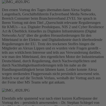
Den ersten Vortrag des Tages übernahm dann Alexa Sophia
Langenbach, Geschäftsführerin Fachverband Media Networks,
Bereich Consumer beim Branchenverband ZVEI. Sie sprach in
Ihrem Vortrag mit dem Titel „Querschnitt relevante Regulierungen
für KMUs – u.a. Digitaler Produktpass, NIS 2 und Cyber Resilience
Act & Überblick Aktuelles zu Digitalen Infrastrukturen (Digital
Networks Act)“ über die großen Herausforderungen für den
Mittelstand in der Elektro- und Digitalindustrie durch überbordende
Regulierungen der EU. Trotz des trockenen Stoffes hingen die
Mitglieder an Alexas Lippen und es wurden viele Fragen gestellt –
teils aus wirklichem Interesse und teils aus Verwunderung darüber,
wie man den Mittelstand, den eigentlichen Motor der Industrienation
Deutschland, durch Regulierung, durch Nachweispflichten und
durch Nachhaltigkeitsanforderungen teils bis nahe an die
Handlungsunfähigkeit heran lähmen kann. Leider konnte Alexa
wegen streikenden Flugpersonals nicht persönlich anwesend sein.
Jedoch war auf die Technik Verlass, weshalb der Vortrag auch aus
der Ferne über MS Teams sehr gut ankam.
Ebenfalls sehr spannend war nach einer kurzen Kaffeepause der
Vortrag des – persönlich anwesenden – Dr. Stephan Schlegel von