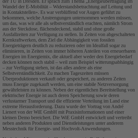
der TU in Dresden. Er sprach zum Thema „Energieübertragung im
Wandel der E-Mobilität – Widerstandsbetrachtung auf Leitung und
in Kontaktstellen». Es war verblüffend vor Augen geführt zu
bekommen, welche Anstrengungen unternommen werden müssen,
um das, was wir alle als selbstverständlich erachten, nämlich Strom
aus der Steckdose, flächendeckend, stabil und ohne große
Ausfallzeiten zur Verfügung zu stellen. In Zeiten von abgeschalteten
Kernkraftwerken, dem Ziel die Abhängigkeit von fossilen
Energieträgern deutlich zu reduzieren oder im Idealfall sogar zu
eliminieren, in Zeiten von immer höheren Anteilen von erneuerbaren
Energien im Energiemix, die aktuell aber weder den Energiebedarf
decken können noch stabil – weil zum Beispiel witterungsabhängig
– zur Verfügung stehen, ist das alles andere als eine
Selbstverständlichkeit. Zu machen Tageszeiten müssen
Überproduktionen verkauft oder gespeichert, zu anderen Zeiten
muss Energie zugekauft werden, um eine stabile Netzversorgung
gewährleisten zu können. Neben der eigentlichen Bereitstellung von
elektrischer Energie ist auch deren Speicherung sowie deren
verlustarmer Transport und die effiziente Verteilung im Land eine
extreme Herausforderung. Dazu wurde der Vortrag von André
Lienert von der WiE GmbH mit Praxisinformationen und einer
kleinen Demo bereichert. Die WiE GmbH entwickelt und vertreibt
neben anderen Produkten und Dienstleistungen unter anderem
Messtechnik für Energie- und Hochvolt-Anwendungen.