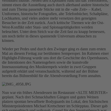
verbinden musste. Neben den Exponaten rund um das Telefonieren,
nimmt einen die Ausstellung auch durch allerhand andere historische
und zum Thema passende Stücke mit in die «alte Zeit» – Kabel,
Uniformen, historische Fotografien, alte Telefonbücher, Schaltpläne,
Lochkarten, und vieles andere mehr versetzen den geneigten
Besucher in der Zeit zurück. Auch kritische Themen wie der Ost-
West-Konflikt oder Stasi- und Spionagetätigkeiten werden
beleuchtet. Unter dem Strich war die Zeit fast zu knapp bemessen,
um noch tiefer in dieses spannende Universum abtauchen zu
können.
Wieder per Pedes und durch den Zwinger ging es dann zum ersten
Mal an diesem Freitag zur berühmten Semperoper. Im Rahmen einer
Highlight-Führung wurde uns dort die Geschichte des Opernhauses,
die Intentionen des Namensgebers sowie die kunstvolle
Innenausstattung des Musiktempels wieder in zwei Gruppen
aufgeteilt erklärt und veranschaulicht, während auf der Bühne
bereits das Bühnenbild für die Abendvorstellung Form annahm.
Nun war ein frühes Abendessen im Restaurant «ALTE MEISTER»
geplant. Nach drei Schmackhaften Gängen und guten Weinen
platzen spontan bewaffnete Bodyguards ins Lokal, den Sächsischen
Ministerpräsidenten Michael Kretschmer im Schlepptau. Dieser gab
sich sympathisch und volksnah, Grund für den Spontanbesuch war