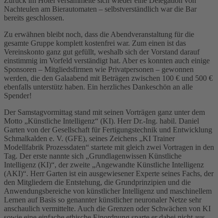
Zurück im Hotel versammelte sich wieder eine Delegation von
Nachteulen am Bierautomaten – selbstverständlich war die Bar
bereits geschlossen.
Zu erwähnen bleibt noch, dass die Abendveranstaltung für die
gesamte Gruppe komplett kostenfrei war. Zum einen ist das
Vereinskonto ganz gut gefüllt, weshalb sich der Vorstand darauf
einstimmig im Vorfeld verständigt hat. Aber es konnten auch einige
Sponsoren – Mitgliedsfirmen wie Privatpersonen – gewonnen
werden, die den Galaabend mit Beträgen zwischen 100 € und 500 €
ebenfalls unterstütz haben. Ein herzliches Dankeschön an alle
Spender!
Der Samstagvormittag stand mit seinen Vorträgen ganz unter dem
Motto „Künstliche Intelligenz“ (KI). Herr Dr.-Ing. habil. Daniel
Garten von der Gesellschaft für Fertigungstechnik und Entwicklung
Schmalkalden e. V. (GFE), seines Zeichens „KI Trainer
Modellfabrik Prozessdaten“ startete mit gleich zwei Vortragen in den
Tag. Der erste nannte sich „Grundlagenwissen Künstliche
Intelligenz (KI)“, der zweite „Angewandte Künstliche Intelligenz
(AKI)“. Herr Garten ist ein ausgewiesener Experte seines Fachs, der
den Mitgliedern die Entstehung, die Grundprinzipien und die
Anwendungsbereiche von künstlicher Intelligenz und maschinellem
Lernen auf Basis so genannter künstlicher neuronaler Netze sehr
anschaulich vermittelte. Auch die Grenzen oder Schwächen von KI
sowie eine einfache ethische Einordnung sparte er dabei nicht aus.